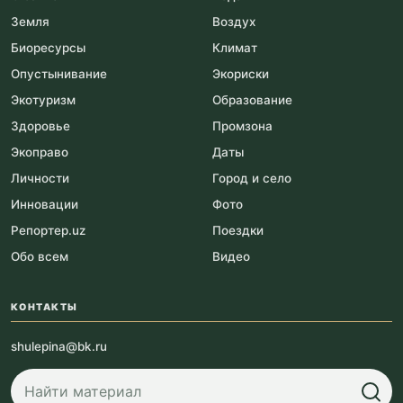
Земля
Воздух
Биоресурсы
Климат
Опустынивание
Экориски
Экотуризм
Образование
Здоровье
Промзона
Экоправо
Даты
Личности
Город и село
Инновации
Фото
Репортер.uz
Поездки
Обо всем
Видео
КОНТАКТЫ
shulepina@bk.ru