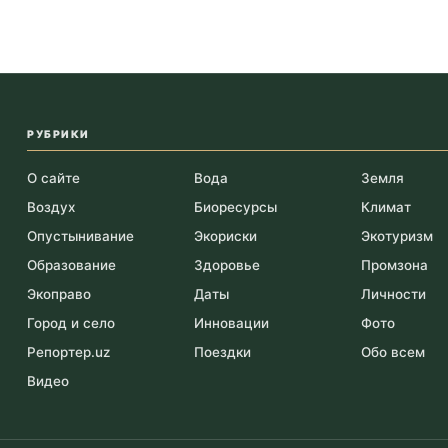
РУБРИКИ
О сайте
Вода
Земля
Воздух
Биоресурсы
Климат
Опустынивание
Экориски
Экотуризм
Образование
Здоровье
Промзона
Экоправо
Даты
Личности
Город и село
Инновации
Фото
Репортер.uz
Поездки
Обо всем
Видео