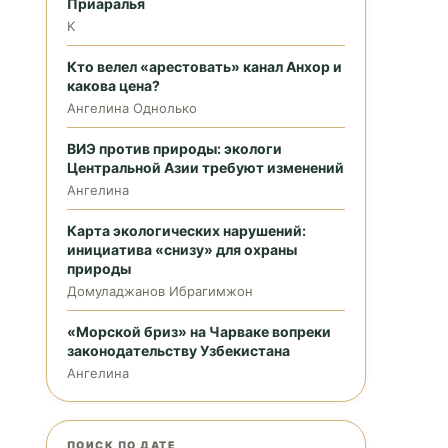
Приаралья
K
Кто велел «арестовать» канал Анхор и
какова цена?
Ангелина Однолько
ВИЭ против природы: экологи
Центральной Азии требуют изменений
Ангелина
Карта экологических нарушений:
инициатива «снизу» для охраны
природы
Домуладжанов Ибрагимжон
«Морской бриз» на Чарваке вопреки
законодательству Узбекистана
Ангелина
ПОИСК ПО ДАТЕ