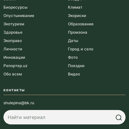
Биоресурсы
Климат
Опустынивание
Экориски
Экотуризм
Образование
Здоровье
Промзона
Экоправо
Даты
Личности
Город и село
Инновации
Фото
Репортер.uz
Поездки
Обо всем
Видео
КОНТАКТЫ
shulepina@bk.ru